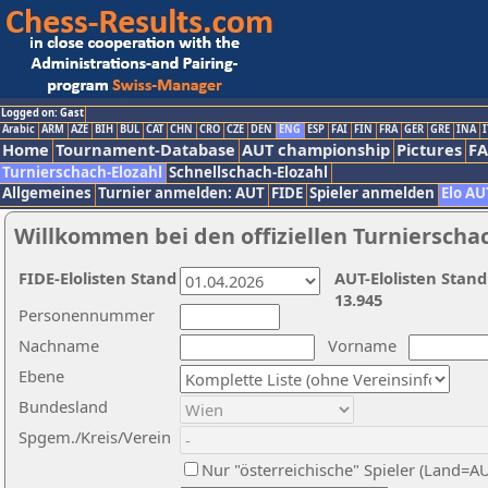
Logged on: Gast
Arabic
ARM
AZE
BIH
BUL
CAT
CHN
CRO
CZE
DEN
ENG
ESP
FAI
FIN
FRA
GER
GRE
INA
I
Home
Tournament-Database
AUT championship
Pictures
F
Turnierschach-Elozahl
Schnellschach-Elozahl
Allgemeines
Turnier anmelden: AUT
FIDE
Spieler anmelden
Elo AU
Willkommen bei den offiziellen Turnierscha
FIDE-Elolisten Stand
AUT-Elolisten Stand
13.945
Personennummer
Nachname
Vorname
Ebene
Bundesland
Spgem./Kreis/Verein
Nur "österreichische" Spieler (Land=A