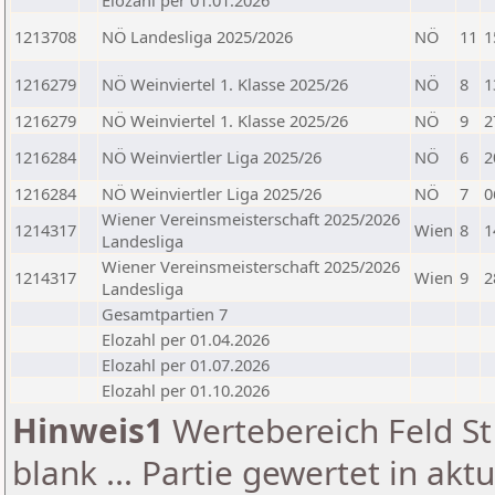
Elozahl per 01.01.2026
1213708
NÖ Landesliga 2025/2026
NÖ
11
1
1216279
NÖ Weinviertel 1. Klasse 2025/26
NÖ
8
1
1216279
NÖ Weinviertel 1. Klasse 2025/26
NÖ
9
2
1216284
NÖ Weinviertler Liga 2025/26
NÖ
6
2
1216284
NÖ Weinviertler Liga 2025/26
NÖ
7
0
Wiener Vereinsmeisterschaft 2025/2026
1214317
Wien
8
1
Landesliga
Wiener Vereinsmeisterschaft 2025/2026
1214317
Wien
9
2
Landesliga
Gesamtpartien 7
Elozahl per 01.04.2026
Elozahl per 01.07.2026
Elozahl per 01.10.2026
Hinweis1
Wertebereich Feld St 
blank ... Partie gewertet in akt