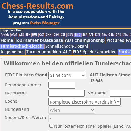
Logged on: Gast
Arabic
ARM
AZE
BIH
BUL
CAT
CHN
CRO
CZE
DEN
ENG
ESP
FAI
FIN
FRA
GER
GRE
INA
I
Home
Tournament-Database
AUT championship
Pictures
F
Turnierschach-Elozahl
Schnellschach-Elozahl
Allgemeines
Turnier anmelden: AUT
FIDE
Spieler anmelden
Elo AU
Willkommen bei den offiziellen Turnierscha
FIDE-Elolisten Stand
AUT-Elolisten Stand
13.945
Personennummer
Nachname
Vorname
Ebene
Bundesland
Spgem./Kreis/Verein
Nur "österreichische" Spieler (Land=A