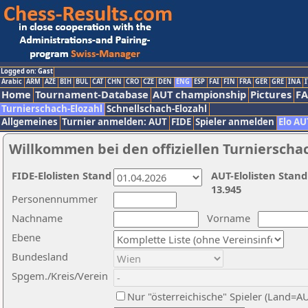
Logged on: Gast
Arabic
ARM
AZE
BIH
BUL
CAT
CHN
CRO
CZE
DEN
ENG
ESP
FAI
FIN
FRA
GER
GRE
INA
I
Home
Tournament-Database
AUT championship
Pictures
F
Turnierschach-Elozahl
Schnellschach-Elozahl
Allgemeines
Turnier anmelden: AUT
FIDE
Spieler anmelden
Elo AU
Willkommen bei den offiziellen Turnierscha
FIDE-Elolisten Stand
AUT-Elolisten Stand
13.945
Personennummer
Nachname
Vorname
Ebene
Bundesland
Spgem./Kreis/Verein
Nur "österreichische" Spieler (Land=A