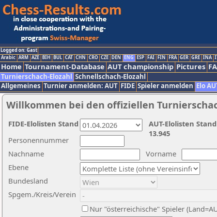
Logged on: Gast
Arabic
ARM
AZE
BIH
BUL
CAT
CHN
CRO
CZE
DEN
ENG
ESP
FAI
FIN
FRA
GER
GRE
INA
I
Home
Tournament-Database
AUT championship
Pictures
F
Turnierschach-Elozahl
Schnellschach-Elozahl
Allgemeines
Turnier anmelden: AUT
FIDE
Spieler anmelden
Elo AU
Willkommen bei den offiziellen Turnierscha
FIDE-Elolisten Stand
AUT-Elolisten Stand
13.945
Personennummer
Nachname
Vorname
Ebene
Bundesland
Spgem./Kreis/Verein
Nur "österreichische" Spieler (Land=A