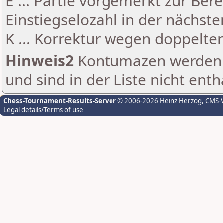
E ... Partie vorgemerkt zur Be
Einstiegselozahl in der nächst
K ... Korrektur wegen doppelt
Hinweis2
Kontumazen werden g
und sind in der Liste nicht enth
Chess-Tournament-Results-Server
© 2006-2026 Heinz Herzog
, CMS-
Legal details/Terms of use