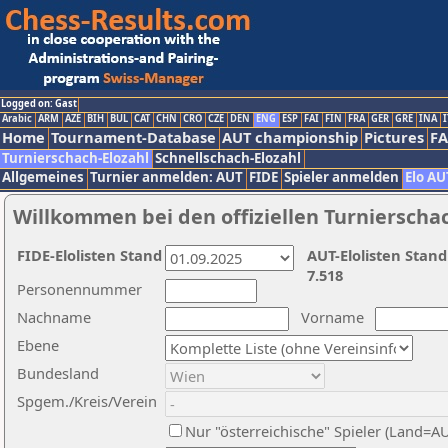
Logged on: Gast
Arabic
ARM
AZE
BIH
BUL
CAT
CHN
CRO
CZE
DEN
ENG
ESP
FAI
FIN
FRA
GER
GRE
INA
I
Home
Tournament-Database
AUT championship
Pictures
F
Turnierschach-Elozahl
Schnellschach-Elozahl
Allgemeines
Turnier anmelden: AUT
FIDE
Spieler anmelden
Elo AU
Willkommen bei den offiziellen Turnierscha
FIDE-Elolisten Stand
AUT-Elolisten Stand
7.518
Personennummer
Nachname
Vorname
Ebene
Bundesland
Spgem./Kreis/Verein
Nur "österreichische" Spieler (Land=A