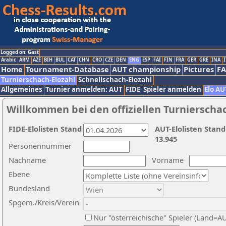
Logged on: Gast
Arabic
ARM
AZE
BIH
BUL
CAT
CHN
CRO
CZE
DEN
ENG
ESP
FAI
FIN
FRA
GER
GRE
INA
I
Home
Tournament-Database
AUT championship
Pictures
F
Turnierschach-Elozahl
Schnellschach-Elozahl
Allgemeines
Turnier anmelden: AUT
FIDE
Spieler anmelden
Elo AU
Willkommen bei den offiziellen Turnierscha
FIDE-Elolisten Stand
AUT-Elolisten Stand
13.945
Personennummer
Nachname
Vorname
Ebene
Bundesland
Spgem./Kreis/Verein
Nur "österreichische" Spieler (Land=A