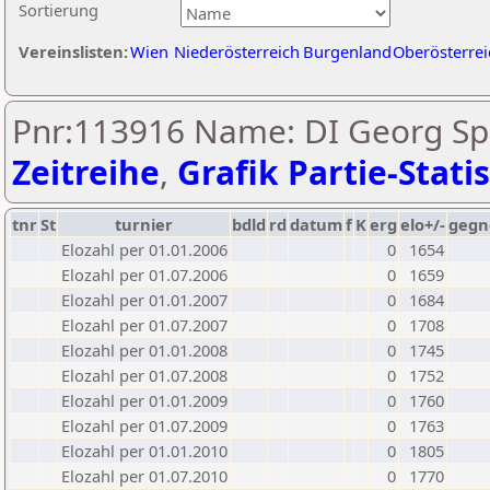
Sortierung
Vereinslisten:
Wien
Niederösterreich
Burgenland
Oberösterrei
Pnr:113916 Name: DI Georg Spi
Zeitreihe
,
Grafik Partie-Statis
tnr
St
turnier
bdld
rd
datum
f
K
erg
elo+/-
gegn
Elozahl per 01.01.2006
0
1654
Elozahl per 01.07.2006
0
1659
Elozahl per 01.01.2007
0
1684
Elozahl per 01.07.2007
0
1708
Elozahl per 01.01.2008
0
1745
Elozahl per 01.07.2008
0
1752
Elozahl per 01.01.2009
0
1760
Elozahl per 01.07.2009
0
1763
Elozahl per 01.01.2010
0
1805
Elozahl per 01.07.2010
0
1770