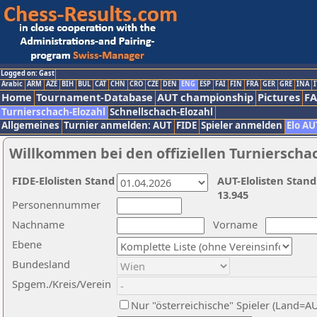
Logged on: Gast
Arabic
ARM
AZE
BIH
BUL
CAT
CHN
CRO
CZE
DEN
ENG
ESP
FAI
FIN
FRA
GER
GRE
INA
I
Home
Tournament-Database
AUT championship
Pictures
F
Turnierschach-Elozahl
Schnellschach-Elozahl
Allgemeines
Turnier anmelden: AUT
FIDE
Spieler anmelden
Elo AU
Willkommen bei den offiziellen Turnierscha
FIDE-Elolisten Stand
AUT-Elolisten Stand
13.945
Personennummer
Nachname
Vorname
Ebene
Bundesland
Spgem./Kreis/Verein
Nur "österreichische" Spieler (Land=A