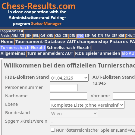
Logged on: Gast
Arabic
ARM
AZE
BIH
BUL
CAT
CHN
CRO
CZE
DEN
ENG
ESP
FAI
FIN
FRA
GER
GRE
INA
I
Home
Tournament-Database
AUT championship
Pictures
F
Turnierschach-Elozahl
Schnellschach-Elozahl
Allgemeines
Turnier anmelden: AUT
FIDE
Spieler anmelden
Elo AU
Willkommen bei den offiziellen Turnierscha
FIDE-Elolisten Stand
AUT-Elolisten Stand
13.945
Personennummer
Nachname
Vorname
Ebene
Bundesland
Spgem./Kreis/Verein
Nur "österreichische" Spieler (Land=A