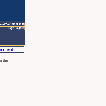
ime 07.08.2026 09:36:58
Login
Logout
artien: