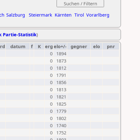
ch
Salzburg
Steiermark
Kärnten
Tirol
Vorarlberg
k Partie-Statistik
)
rd
datum
f
K
erg
elo+/-
gegner
elo
pnr
0
1894
0
1873
0
1812
0
1791
0
1856
0
1813
0
1821
0
1825
0
1779
0
1802
0
1740
0
1752
0
1803