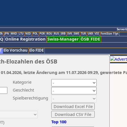
Servert
TA
JPN
MKD
LTU
NED
POL
POR
ROU
RUS
SRB
SVK
SWE
TUR
UKR
VIE
FontSize:11pt
AQ
Online Registration
Swiss-Manager
ÖSB
FIDE
T
Elo Vorschau
Elo FIDE
ch-Elozahlen des ÖSB
 01.04.2026, letzte Änderung am 11.07.2026 09:29, gewertete P
Kategorie
Geschlecht
Spielberechtigung
Top 100
UT)