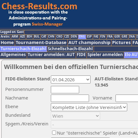
Logged on: Gast
Arabic
ARM
AZE
BIH
BUL
CAT
CHN
CRO
CZE
DEN
ENG
ESP
FAI
FIN
FRA
GER
GRE
INA
I
Home
Tournament-Database
AUT championship
Pictures
F
Turnierschach-Elozahl
Schnellschach-Elozahl
Allgemeines
Turnier anmelden: AUT
FIDE
Spieler anmelden
Elo AU
Willkommen bei den offiziellen Turnierscha
FIDE-Elolisten Stand
AUT-Elolisten Stand
13.945
Personennummer
Nachname
Vorname
Ebene
Bundesland
Spgem./Kreis/Verein
Nur "österreichische" Spieler (Land=A