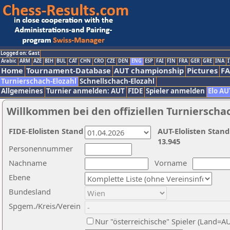
Logged on: Gast
Arabic
ARM
AZE
BIH
BUL
CAT
CHN
CRO
CZE
DEN
ENG
ESP
FAI
FIN
FRA
GER
GRE
INA
I
Home
Tournament-Database
AUT championship
Pictures
F
Turnierschach-Elozahl
Schnellschach-Elozahl
Allgemeines
Turnier anmelden: AUT
FIDE
Spieler anmelden
Elo AU
Willkommen bei den offiziellen Turnierscha
FIDE-Elolisten Stand
AUT-Elolisten Stand
13.945
Personennummer
Nachname
Vorname
Ebene
Bundesland
Spgem./Kreis/Verein
Nur "österreichische" Spieler (Land=A