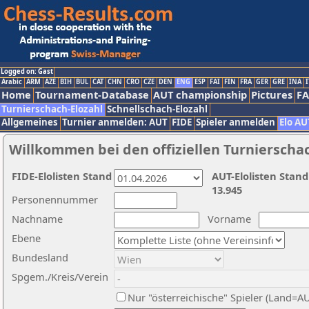
Logged on: Gast
Arabic
ARM
AZE
BIH
BUL
CAT
CHN
CRO
CZE
DEN
ENG
ESP
FAI
FIN
FRA
GER
GRE
INA
I
Home
Tournament-Database
AUT championship
Pictures
F
Turnierschach-Elozahl
Schnellschach-Elozahl
Allgemeines
Turnier anmelden: AUT
FIDE
Spieler anmelden
Elo AU
Willkommen bei den offiziellen Turnierscha
FIDE-Elolisten Stand
AUT-Elolisten Stand
13.945
Personennummer
Nachname
Vorname
Ebene
Bundesland
Spgem./Kreis/Verein
Nur "österreichische" Spieler (Land=A