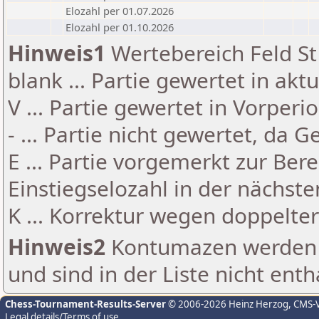
Elozahl per 01.07.2026
Elozahl per 01.10.2026
Hinweis1
Wertebereich Feld St 
blank ... Partie gewertet in akt
V ... Partie gewertet in Vorperi
- ... Partie nicht gewertet, da 
E ... Partie vorgemerkt zur Be
Einstiegselozahl in der nächst
K ... Korrektur wegen doppelt
Hinweis2
Kontumazen werden g
und sind in der Liste nicht enth
Chess-Tournament-Results-Server
© 2006-2026 Heinz Herzog
, CMS-
Legal details/Terms of use