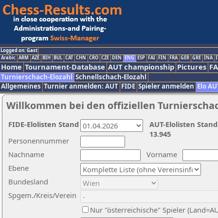
Logged on: Gast
Arabic
ARM
AZE
BIH
BUL
CAT
CHN
CRO
CZE
DEN
ENG
ESP
FAI
FIN
FRA
GER
GRE
INA
I
Home
Tournament-Database
AUT championship
Pictures
F
Turnierschach-Elozahl
Schnellschach-Elozahl
Allgemeines
Turnier anmelden: AUT
FIDE
Spieler anmelden
Elo AU
Willkommen bei den offiziellen Turnierscha
FIDE-Elolisten Stand
AUT-Elolisten Stand
13.945
Personennummer
Nachname
Vorname
Ebene
Bundesland
Spgem./Kreis/Verein
Nur "österreichische" Spieler (Land=A