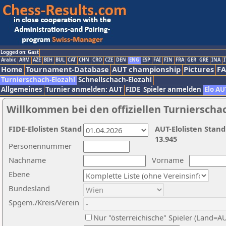
Logged on: Gast
Arabic
ARM
AZE
BIH
BUL
CAT
CHN
CRO
CZE
DEN
ENG
ESP
FAI
FIN
FRA
GER
GRE
INA
I
Home
Tournament-Database
AUT championship
Pictures
F
Turnierschach-Elozahl
Schnellschach-Elozahl
Allgemeines
Turnier anmelden: AUT
FIDE
Spieler anmelden
Elo AU
Willkommen bei den offiziellen Turnierscha
FIDE-Elolisten Stand
AUT-Elolisten Stand
13.945
Personennummer
Nachname
Vorname
Ebene
Bundesland
Spgem./Kreis/Verein
Nur "österreichische" Spieler (Land=A