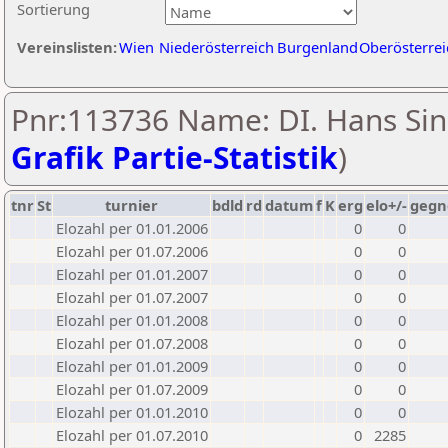
Sortierung
Vereinslisten:
Wien
Niederösterreich
Burgenland
Oberösterrei
Pnr:113736 Name: DI. Hans Sin
Grafik Partie-Statistik
)
tnr
St
turnier
bdld
rd
datum
f
K
erg
elo+/-
gegn
Elozahl per 01.01.2006
0
0
Elozahl per 01.07.2006
0
0
Elozahl per 01.01.2007
0
0
Elozahl per 01.07.2007
0
0
Elozahl per 01.01.2008
0
0
Elozahl per 01.07.2008
0
0
Elozahl per 01.01.2009
0
0
Elozahl per 01.07.2009
0
0
Elozahl per 01.01.2010
0
0
Elozahl per 01.07.2010
0
2285