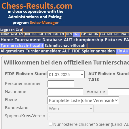
Logged on: Gast
Arabic
ARM
AZE
BIH
BUL
CAT
CHN
CRO
CZE
DEN
ENG
ESP
FAI
FIN
FRA
GER
GRE
INA
I
Home
Tournament-Database
AUT championship
Pictures
F
Turnierschach-Elozahl
Schnellschach-Elozahl
Allgemeines
Turnier anmelden: AUT
FIDE
Spieler anmelden
Elo AU
Willkommen bei den offiziellen Turnierscha
FIDE-Elolisten Stand
AUT-Elolisten Stand
7.518
Personennummer
Nachname
Vorname
Ebene
Bundesland
Spgem./Kreis/Verein
Nur "österreichische" Spieler (Land=A