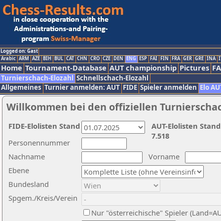
Logged on: Gast
Arabic
ARM
AZE
BIH
BUL
CAT
CHN
CRO
CZE
DEN
ENG
ESP
FAI
FIN
FRA
GER
GRE
INA
I
Home
Tournament-Database
AUT championship
Pictures
F
Turnierschach-Elozahl
Schnellschach-Elozahl
Allgemeines
Turnier anmelden: AUT
FIDE
Spieler anmelden
Elo AU
Willkommen bei den offiziellen Turnierscha
FIDE-Elolisten Stand
AUT-Elolisten Stand
7.518
Personennummer
Nachname
Vorname
Ebene
Bundesland
Spgem./Kreis/Verein
Nur "österreichische" Spieler (Land=A