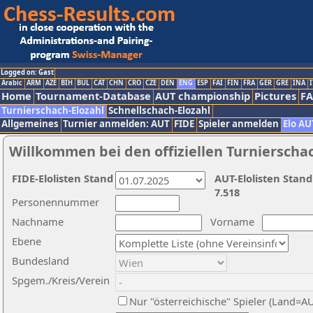
Logged on: Gast
Arabic
ARM
AZE
BIH
BUL
CAT
CHN
CRO
CZE
DEN
ENG
ESP
FAI
FIN
FRA
GER
GRE
INA
I
Home
Tournament-Database
AUT championship
Pictures
F
Turnierschach-Elozahl
Schnellschach-Elozahl
Allgemeines
Turnier anmelden: AUT
FIDE
Spieler anmelden
Elo AU
Willkommen bei den offiziellen Turnierscha
FIDE-Elolisten Stand
AUT-Elolisten Stand
7.518
Personennummer
Nachname
Vorname
Ebene
Bundesland
Spgem./Kreis/Verein
Nur "österreichische" Spieler (Land=A