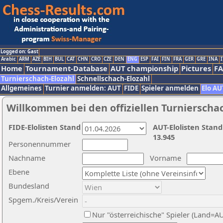
Logged on: Gast
Arabic
ARM
AZE
BIH
BUL
CAT
CHN
CRO
CZE
DEN
ENG
ESP
FAI
FIN
FRA
GER
GRE
INA
I
Home
Tournament-Database
AUT championship
Pictures
F
Turnierschach-Elozahl
Schnellschach-Elozahl
Allgemeines
Turnier anmelden: AUT
FIDE
Spieler anmelden
Elo AU
Willkommen bei den offiziellen Turnierscha
FIDE-Elolisten Stand
AUT-Elolisten Stand
13.945
Personennummer
Nachname
Vorname
Ebene
Bundesland
Spgem./Kreis/Verein
Nur "österreichische" Spieler (Land=A