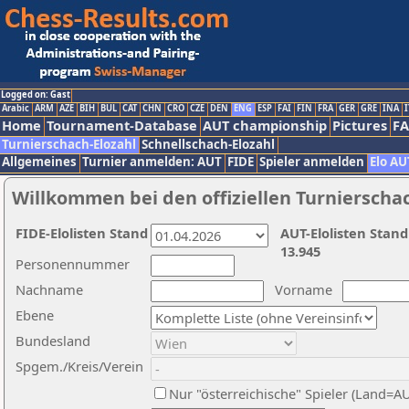
Logged on: Gast
Arabic
ARM
AZE
BIH
BUL
CAT
CHN
CRO
CZE
DEN
ENG
ESP
FAI
FIN
FRA
GER
GRE
INA
I
Home
Tournament-Database
AUT championship
Pictures
F
Turnierschach-Elozahl
Schnellschach-Elozahl
Allgemeines
Turnier anmelden: AUT
FIDE
Spieler anmelden
Elo AU
Willkommen bei den offiziellen Turnierscha
FIDE-Elolisten Stand
AUT-Elolisten Stand
13.945
Personennummer
Nachname
Vorname
Ebene
Bundesland
Spgem./Kreis/Verein
Nur "österreichische" Spieler (Land=A