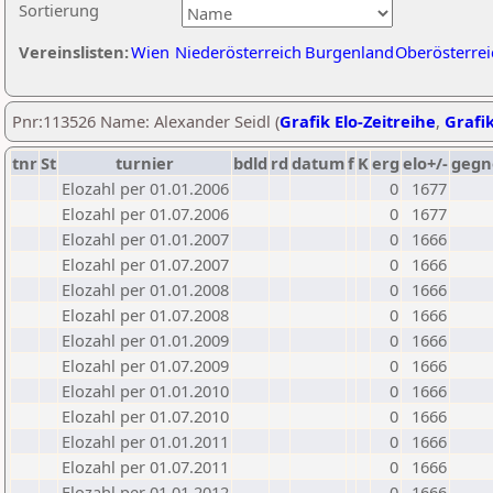
Sortierung
Vereinslisten:
Wien
Niederösterreich
Burgenland
Oberösterrei
Pnr:113526 Name: Alexander Seidl (
Grafik Elo-Zeitreihe
,
Grafik
tnr
St
turnier
bdld
rd
datum
f
K
erg
elo+/-
gegn
Elozahl per 01.01.2006
0
1677
Elozahl per 01.07.2006
0
1677
Elozahl per 01.01.2007
0
1666
Elozahl per 01.07.2007
0
1666
Elozahl per 01.01.2008
0
1666
Elozahl per 01.07.2008
0
1666
Elozahl per 01.01.2009
0
1666
Elozahl per 01.07.2009
0
1666
Elozahl per 01.01.2010
0
1666
Elozahl per 01.07.2010
0
1666
Elozahl per 01.01.2011
0
1666
Elozahl per 01.07.2011
0
1666
Elozahl per 01.01.2012
0
1666