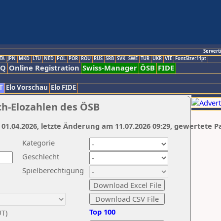
Servert
TA
JPN
MKD
LTU
NED
POL
POR
ROU
RUS
SRB
SVK
SWE
TUR
UKR
VIE
FontSize:11pt
AQ
Online Registration
Swiss-Manager
ÖSB
FIDE
T
Elo Vorschau
Elo FIDE
ch-Elozahlen des ÖSB
 01.04.2026, letzte Änderung am 11.07.2026 09:29, gewertete P
Kategorie
Geschlecht
Spielberechtigung
Top 100
UT)