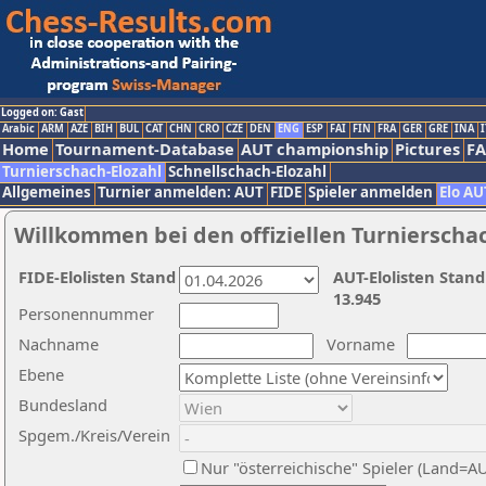
Logged on: Gast
Arabic
ARM
AZE
BIH
BUL
CAT
CHN
CRO
CZE
DEN
ENG
ESP
FAI
FIN
FRA
GER
GRE
INA
I
Home
Tournament-Database
AUT championship
Pictures
F
Turnierschach-Elozahl
Schnellschach-Elozahl
Allgemeines
Turnier anmelden: AUT
FIDE
Spieler anmelden
Elo AU
Willkommen bei den offiziellen Turnierscha
FIDE-Elolisten Stand
AUT-Elolisten Stand
13.945
Personennummer
Nachname
Vorname
Ebene
Bundesland
Spgem./Kreis/Verein
Nur "österreichische" Spieler (Land=A