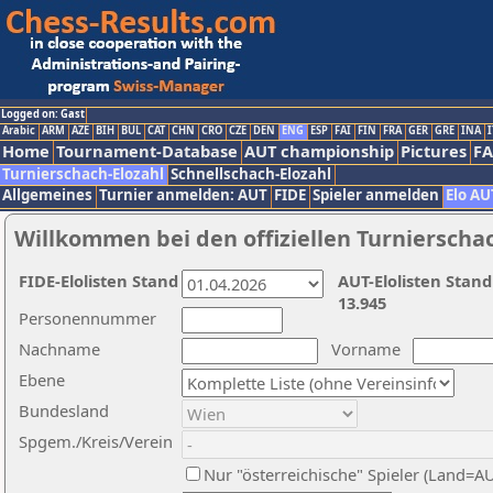
Logged on: Gast
Arabic
ARM
AZE
BIH
BUL
CAT
CHN
CRO
CZE
DEN
ENG
ESP
FAI
FIN
FRA
GER
GRE
INA
I
Home
Tournament-Database
AUT championship
Pictures
F
Turnierschach-Elozahl
Schnellschach-Elozahl
Allgemeines
Turnier anmelden: AUT
FIDE
Spieler anmelden
Elo AU
Willkommen bei den offiziellen Turnierscha
FIDE-Elolisten Stand
AUT-Elolisten Stand
13.945
Personennummer
Nachname
Vorname
Ebene
Bundesland
Spgem./Kreis/Verein
Nur "österreichische" Spieler (Land=A