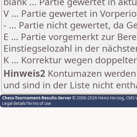
blank ... Partie gewertet in akt
V ... Partie gewertet in Vorperi
- ... Partie nicht gewertet, da 
E ... Partie vorgemerkt zur Be
Einstiegselozahl in der nächst
K ... Korrektur wegen doppelt
Hinweis2
Kontumazen werden g
und sind in der Liste nicht enth
Chess-Tournament-Results-Server
© 2006-2026 Heinz Herzog
, CMS-
Legal details/Terms of use