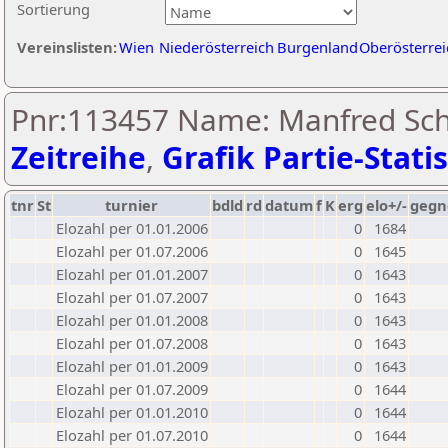
Sortierung
Vereinslisten:
Wien
Niederösterreich
Burgenland
Oberösterrei
Pnr:113457 Name: Manfred Sch
Zeitreihe
,
Grafik Partie-Statis
tnr
St
turnier
bdld
rd
datum
f
K
erg
elo+/-
gegn
Elozahl per 01.01.2006
0
1684
Elozahl per 01.07.2006
0
1645
Elozahl per 01.01.2007
0
1643
Elozahl per 01.07.2007
0
1643
Elozahl per 01.01.2008
0
1643
Elozahl per 01.07.2008
0
1643
Elozahl per 01.01.2009
0
1643
Elozahl per 01.07.2009
0
1644
Elozahl per 01.01.2010
0
1644
Elozahl per 01.07.2010
0
1644