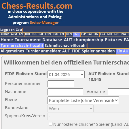
Logged on: Gast
Arabic
ARM
AZE
BIH
BUL
CAT
CHN
CRO
CZE
DEN
ENG
ESP
FAI
FIN
FRA
GER
GRE
INA
I
Home
Tournament-Database
AUT championship
Pictures
F
Turnierschach-Elozahl
Schnellschach-Elozahl
Allgemeines
Turnier anmelden: AUT
FIDE
Spieler anmelden
Elo AU
Willkommen bei den offiziellen Turnierscha
FIDE-Elolisten Stand
AUT-Elolisten Stand
13.945
Personennummer
Nachname
Vorname
Ebene
Bundesland
Spgem./Kreis/Verein
Nur "österreichische" Spieler (Land=A