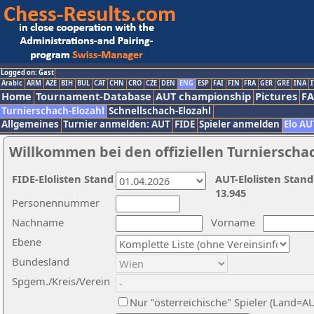
Logged on: Gast
Arabic
ARM
AZE
BIH
BUL
CAT
CHN
CRO
CZE
DEN
ENG
ESP
FAI
FIN
FRA
GER
GRE
INA
I
Home
Tournament-Database
AUT championship
Pictures
F
Turnierschach-Elozahl
Schnellschach-Elozahl
Allgemeines
Turnier anmelden: AUT
FIDE
Spieler anmelden
Elo AU
Willkommen bei den offiziellen Turnierscha
FIDE-Elolisten Stand
AUT-Elolisten Stand
13.945
Personennummer
Nachname
Vorname
Ebene
Bundesland
Spgem./Kreis/Verein
Nur "österreichische" Spieler (Land=A