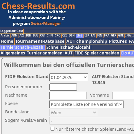
Logged on: Gast
Arabic
ARM
AZE
BIH
BUL
CAT
CHN
CRO
CZE
DEN
ENG
ESP
FAI
FIN
FRA
GER
GRE
INA
I
Home
Tournament-Database
AUT championship
Pictures
F
Turnierschach-Elozahl
Schnellschach-Elozahl
Allgemeines
Turnier anmelden: AUT
FIDE
Spieler anmelden
Elo AU
Willkommen bei den offiziellen Turnierscha
FIDE-Elolisten Stand
AUT-Elolisten Stand
13.945
Personennummer
Nachname
Vorname
Ebene
Bundesland
Spgem./Kreis/Verein
Nur "österreichische" Spieler (Land=A