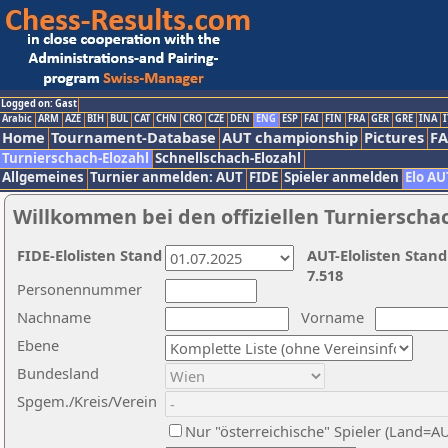
Logged on: Gast
Arabic
ARM
AZE
BIH
BUL
CAT
CHN
CRO
CZE
DEN
ENG
ESP
FAI
FIN
FRA
GER
GRE
INA
I
Home
Tournament-Database
AUT championship
Pictures
F
Turnierschach-Elozahl
Schnellschach-Elozahl
Allgemeines
Turnier anmelden: AUT
FIDE
Spieler anmelden
Elo AU
Willkommen bei den offiziellen Turnierscha
FIDE-Elolisten Stand
AUT-Elolisten Stand
7.518
Personennummer
Nachname
Vorname
Ebene
Bundesland
Spgem./Kreis/Verein
Nur "österreichische" Spieler (Land=A