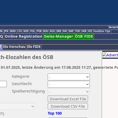
Servert
TA
JPN
MKD
LTU
NED
POL
POR
ROU
RUS
SRB
SVK
SWE
TUR
UKR
VIE
FontSize:11pt
AQ
Online Registration
Swiss-Manager
ÖSB
FIDE
T
Elo Vorschau
Elo FIDE
ch-Elozahlen des ÖSB
 01.07.2025, letzte Änderung am 17.08.2025 11:27, gewertete P
Kategorie
Geschlecht
Spielberechtigung
Top 100
UT)