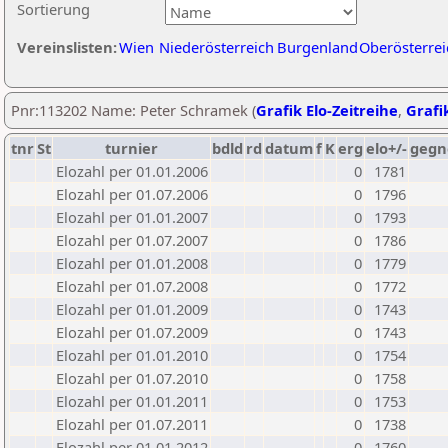
Sortierung
Vereinslisten:
Wien
Niederösterreich
Burgenland
Oberösterrei
Pnr:113202 Name: Peter Schramek (
Grafik Elo-Zeitreihe
,
Grafik
tnr
St
turnier
bdld
rd
datum
f
K
erg
elo+/-
gegn
Elozahl per 01.01.2006
0
1781
Elozahl per 01.07.2006
0
1796
Elozahl per 01.01.2007
0
1793
Elozahl per 01.07.2007
0
1786
Elozahl per 01.01.2008
0
1779
Elozahl per 01.07.2008
0
1772
Elozahl per 01.01.2009
0
1743
Elozahl per 01.07.2009
0
1743
Elozahl per 01.01.2010
0
1754
Elozahl per 01.07.2010
0
1758
Elozahl per 01.01.2011
0
1753
Elozahl per 01.07.2011
0
1738
Elozahl per 01.01.2012
0
1760