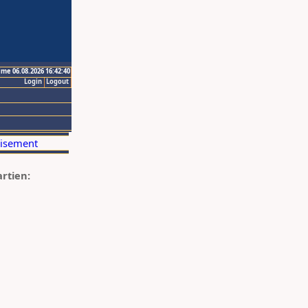
ime 06.08.2026 16:42:40
Login
Logout
artien: