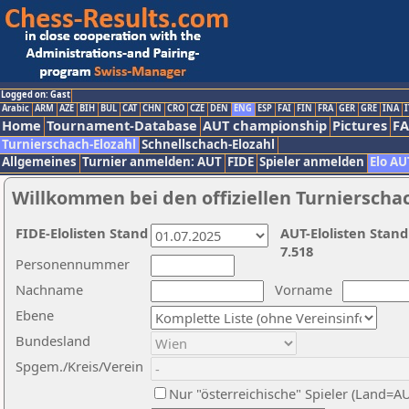
Logged on: Gast
Arabic
ARM
AZE
BIH
BUL
CAT
CHN
CRO
CZE
DEN
ENG
ESP
FAI
FIN
FRA
GER
GRE
INA
I
Home
Tournament-Database
AUT championship
Pictures
F
Turnierschach-Elozahl
Schnellschach-Elozahl
Allgemeines
Turnier anmelden: AUT
FIDE
Spieler anmelden
Elo AU
Willkommen bei den offiziellen Turnierscha
FIDE-Elolisten Stand
AUT-Elolisten Stand
7.518
Personennummer
Nachname
Vorname
Ebene
Bundesland
Spgem./Kreis/Verein
Nur "österreichische" Spieler (Land=A