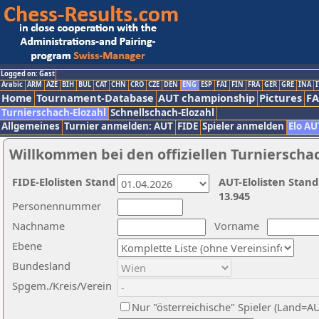
Logged on: Gast
Arabic
ARM
AZE
BIH
BUL
CAT
CHN
CRO
CZE
DEN
ENG
ESP
FAI
FIN
FRA
GER
GRE
INA
I
Home
Tournament-Database
AUT championship
Pictures
F
Turnierschach-Elozahl
Schnellschach-Elozahl
Allgemeines
Turnier anmelden: AUT
FIDE
Spieler anmelden
Elo AU
Willkommen bei den offiziellen Turnierscha
FIDE-Elolisten Stand
AUT-Elolisten Stand
13.945
Personennummer
Nachname
Vorname
Ebene
Bundesland
Spgem./Kreis/Verein
Nur "österreichische" Spieler (Land=A