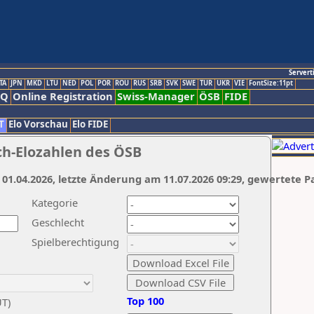
Servert
TA
JPN
MKD
LTU
NED
POL
POR
ROU
RUS
SRB
SVK
SWE
TUR
UKR
VIE
FontSize:11pt
AQ
Online Registration
Swiss-Manager
ÖSB
FIDE
T
Elo Vorschau
Elo FIDE
ch-Elozahlen des ÖSB
 01.04.2026, letzte Änderung am 11.07.2026 09:29, gewertete P
Kategorie
Geschlecht
Spielberechtigung
Top 100
UT)