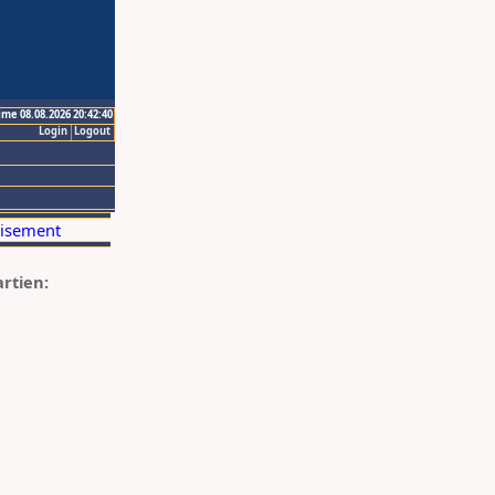
ime 08.08.2026 20:42:40
Login
Logout
artien: