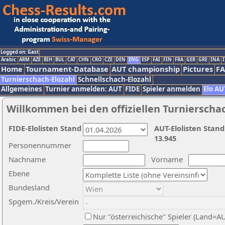
Logged on: Gast
Arabic
ARM
AZE
BIH
BUL
CAT
CHN
CRO
CZE
DEN
ENG
ESP
FAI
FIN
FRA
GER
GRE
INA
I
Home
Tournament-Database
AUT championship
Pictures
F
Turnierschach-Elozahl
Schnellschach-Elozahl
Allgemeines
Turnier anmelden: AUT
FIDE
Spieler anmelden
Elo AU
Willkommen bei den offiziellen Turnierscha
FIDE-Elolisten Stand
AUT-Elolisten Stand
13.945
Personennummer
Nachname
Vorname
Ebene
Bundesland
Spgem./Kreis/Verein
Nur "österreichische" Spieler (Land=A