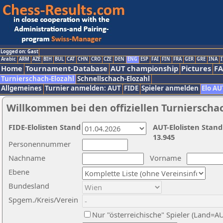
Logged on: Gast
Arabic
ARM
AZE
BIH
BUL
CAT
CHN
CRO
CZE
DEN
ENG
ESP
FAI
FIN
FRA
GER
GRE
INA
I
Home
Tournament-Database
AUT championship
Pictures
F
Turnierschach-Elozahl
Schnellschach-Elozahl
Allgemeines
Turnier anmelden: AUT
FIDE
Spieler anmelden
Elo AU
Willkommen bei den offiziellen Turnierscha
FIDE-Elolisten Stand
AUT-Elolisten Stand
13.945
Personennummer
Nachname
Vorname
Ebene
Bundesland
Spgem./Kreis/Verein
Nur "österreichische" Spieler (Land=A