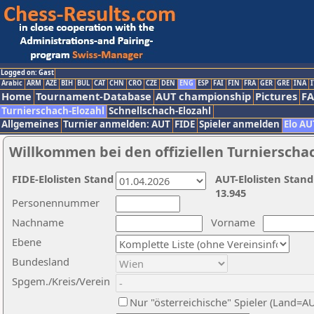
Logged on: Gast
Arabic
ARM
AZE
BIH
BUL
CAT
CHN
CRO
CZE
DEN
ENG
ESP
FAI
FIN
FRA
GER
GRE
INA
I
Home
Tournament-Database
AUT championship
Pictures
F
Turnierschach-Elozahl
Schnellschach-Elozahl
Allgemeines
Turnier anmelden: AUT
FIDE
Spieler anmelden
Elo AU
Willkommen bei den offiziellen Turnierscha
FIDE-Elolisten Stand
AUT-Elolisten Stand
13.945
Personennummer
Nachname
Vorname
Ebene
Bundesland
Spgem./Kreis/Verein
Nur "österreichische" Spieler (Land=A