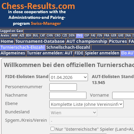
Logged on: Gast
Arabic
ARM
AZE
BIH
BUL
CAT
CHN
CRO
CZE
DEN
ENG
ESP
FAI
FIN
FRA
GER
GRE
INA
I
Home
Tournament-Database
AUT championship
Pictures
F
Turnierschach-Elozahl
Schnellschach-Elozahl
Allgemeines
Turnier anmelden: AUT
FIDE
Spieler anmelden
Elo AU
Willkommen bei den offiziellen Turnierscha
FIDE-Elolisten Stand
AUT-Elolisten Stand
13.945
Personennummer
Nachname
Vorname
Ebene
Bundesland
Spgem./Kreis/Verein
Nur "österreichische" Spieler (Land=A