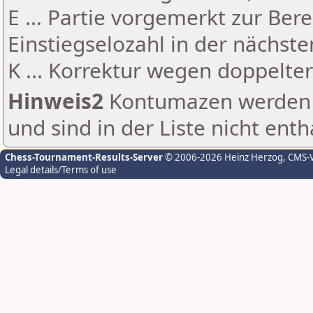
E ... Partie vorgemerkt zur Be
Einstiegselozahl in der nächst
K ... Korrektur wegen doppelt
Hinweis2
Kontumazen werden g
und sind in der Liste nicht enth
Chess-Tournament-Results-Server
© 2006-2026 Heinz Herzog
, CMS-
Legal details/Terms of use