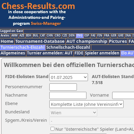
Logged on: Gast
Arabic
ARM
AZE
BIH
BUL
CAT
CHN
CRO
CZE
DEN
ENG
ESP
FAI
FIN
FRA
GER
GRE
INA
I
Home
Tournament-Database
AUT championship
Pictures
F
Turnierschach-Elozahl
Schnellschach-Elozahl
Allgemeines
Turnier anmelden: AUT
FIDE
Spieler anmelden
Elo AU
Willkommen bei den offiziellen Turnierscha
FIDE-Elolisten Stand
AUT-Elolisten Stand
7.518
Personennummer
Nachname
Vorname
Ebene
Bundesland
Spgem./Kreis/Verein
Nur "österreichische" Spieler (Land=A