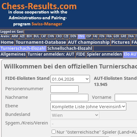
Logged on: Gast
Arabic
ARM
AZE
BIH
BUL
CAT
CHN
CRO
CZE
DEN
ENG
ESP
FAI
FIN
FRA
GER
GRE
INA
I
Home
Tournament-Database
AUT championship
Pictures
F
Turnierschach-Elozahl
Schnellschach-Elozahl
Allgemeines
Turnier anmelden: AUT
FIDE
Spieler anmelden
Elo AU
Willkommen bei den offiziellen Turnierscha
FIDE-Elolisten Stand
AUT-Elolisten Stand
13.945
Personennummer
Nachname
Vorname
Ebene
Bundesland
Spgem./Kreis/Verein
Nur "österreichische" Spieler (Land=A