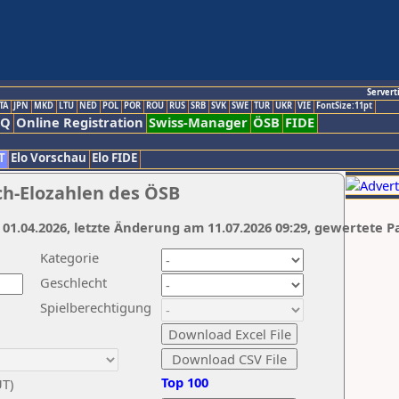
Servert
TA
JPN
MKD
LTU
NED
POL
POR
ROU
RUS
SRB
SVK
SWE
TUR
UKR
VIE
FontSize:11pt
AQ
Online Registration
Swiss-Manager
ÖSB
FIDE
T
Elo Vorschau
Elo FIDE
ch-Elozahlen des ÖSB
 01.04.2026, letzte Änderung am 11.07.2026 09:29, gewertete P
Kategorie
Geschlecht
Spielberechtigung
Top 100
UT)