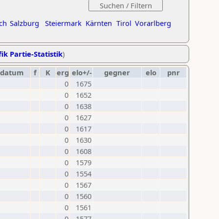
ch
Salzburg
Steiermark
Kärnten
Tirol
Vorarlberg
ik Partie-Statistik
)
datum
f
K
erg
elo+/-
gegner
elo
pnr
0
1675
0
1652
0
1638
0
1627
0
1617
0
1630
0
1608
0
1579
0
1554
0
1567
0
1560
0
1561
0
1577