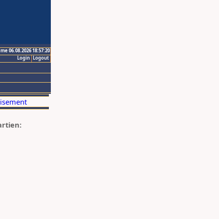
ime 06.08.2026 18:57:20
Login
Logout
artien: