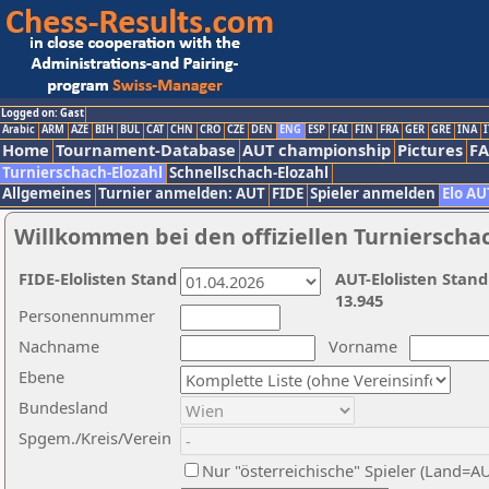
Logged on: Gast
Arabic
ARM
AZE
BIH
BUL
CAT
CHN
CRO
CZE
DEN
ENG
ESP
FAI
FIN
FRA
GER
GRE
INA
I
Home
Tournament-Database
AUT championship
Pictures
F
Turnierschach-Elozahl
Schnellschach-Elozahl
Allgemeines
Turnier anmelden: AUT
FIDE
Spieler anmelden
Elo AU
Willkommen bei den offiziellen Turnierscha
FIDE-Elolisten Stand
AUT-Elolisten Stand
13.945
Personennummer
Nachname
Vorname
Ebene
Bundesland
Spgem./Kreis/Verein
Nur "österreichische" Spieler (Land=A