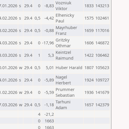
Vozniuk
7.01.2026
s
29.4
0
-8,83
1833
143213
Viktor
Elhenicky
4.02.2026
s
29.4
0,5
-4,42
1575
102461
Paul
Mayrhuber
8.02.2026
s
29.4
0,5
-0,88
1659
117016
Franz
Gritzky
4.03.2026
s
29.4
0
-17,96
1606
146872
Othmar
Keintzel
8.03.2026
s
29.4
1
5,3
1422
106462
Raimund
0.01.2026
w
29.4
0,5
5,01
Huber Harald
1807
105623
Nagel
4.01.2026
s
29.4
0
-5,89
1924
109727
Herbert
Prummer
1.02.2026
w
29.4
0
-5,59
1936
141679
Sebastian
Tarhuni
7.03.2026
w
29.4
0,5
-1,18
1657
142379
Adam
4
-21,2
0
1663
0
1663