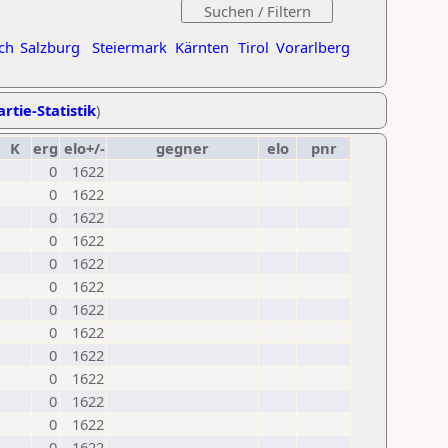
ch
Salzburg
Steiermark
Kärnten
Tirol
Vorarlberg
rtie-Statistik
)
K
erg
elo+/-
gegner
elo
pnr
0
1622
0
1622
0
1622
0
1622
0
1622
0
1622
0
1622
0
1622
0
1622
0
1622
0
1622
0
1622
0
1622