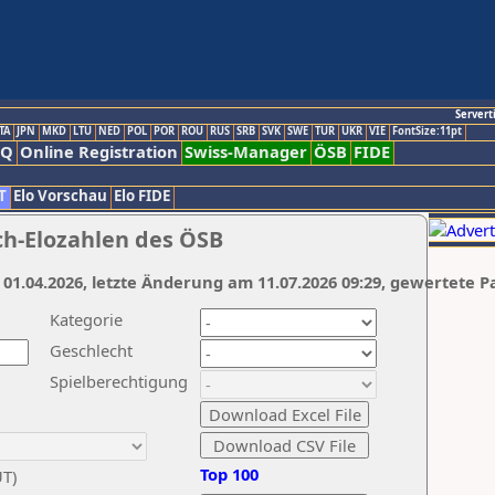
Servert
TA
JPN
MKD
LTU
NED
POL
POR
ROU
RUS
SRB
SVK
SWE
TUR
UKR
VIE
FontSize:11pt
AQ
Online Registration
Swiss-Manager
ÖSB
FIDE
T
Elo Vorschau
Elo FIDE
ch-Elozahlen des ÖSB
 01.04.2026, letzte Änderung am 11.07.2026 09:29, gewertete P
Kategorie
Geschlecht
Spielberechtigung
Top 100
UT)