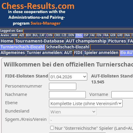
Logged on: Gast
Arabic
ARM
AZE
BIH
BUL
CAT
CHN
CRO
CZE
DEN
ENG
ESP
FAI
FIN
FRA
GER
GRE
INA
I
Home
Tournament-Database
AUT championship
Pictures
F
Turnierschach-Elozahl
Schnellschach-Elozahl
Allgemeines
Turnier anmelden: AUT
FIDE
Spieler anmelden
Elo AU
Willkommen bei den offiziellen Turnierscha
FIDE-Elolisten Stand
AUT-Elolisten Stand
13.945
Personennummer
Nachname
Vorname
Ebene
Bundesland
Spgem./Kreis/Verein
Nur "österreichische" Spieler (Land=A