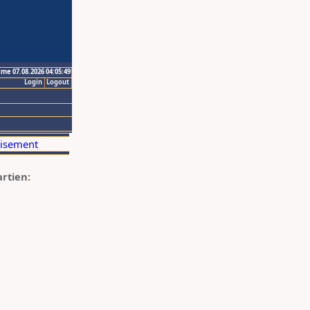
ime 07.08.2026 04:05:49
Login
Logout
artien: