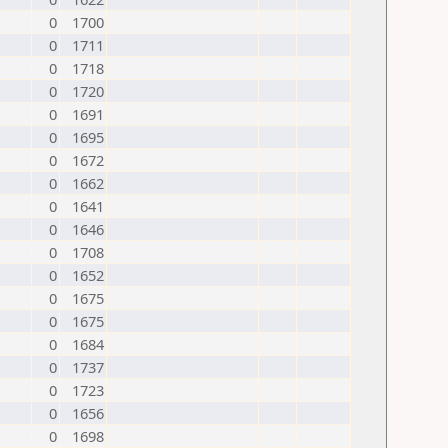
0
1700
0
1711
0
1718
0
1720
0
1691
0
1695
0
1672
0
1662
0
1641
0
1646
0
1708
0
1652
0
1675
0
1675
0
1684
0
1737
0
1723
0
1656
0
1698