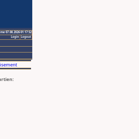
ime 07.08.2026 01:17:52
Login
Logout
artien: