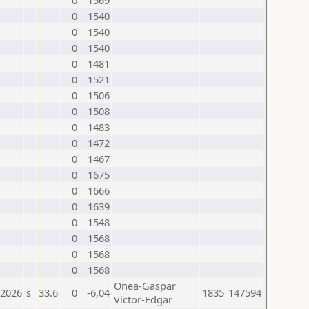
0
1569
0
1540
0
1540
0
1540
0
1481
0
1521
0
1506
0
1508
0
1483
0
1472
0
1467
0
1675
0
1666
0
1639
0
1548
0
1568
0
1568
0
1568
Onea-Gaspar
.2026
s
33.6
0
-6,04
1835
147594
Victor-Edgar