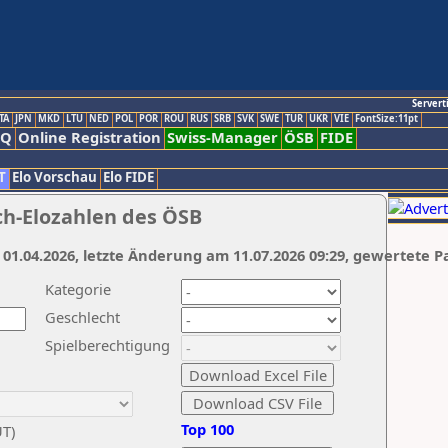
Servert
TA
JPN
MKD
LTU
NED
POL
POR
ROU
RUS
SRB
SVK
SWE
TUR
UKR
VIE
FontSize:11pt
AQ
Online Registration
Swiss-Manager
ÖSB
FIDE
T
Elo Vorschau
Elo FIDE
ch-Elozahlen des ÖSB
 01.04.2026, letzte Änderung am 11.07.2026 09:29, gewertete P
Kategorie
Geschlecht
Spielberechtigung
Top 100
UT)