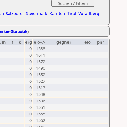
ch
Salzburg
Steiermark
Kärnten
Tirol
Vorarlberg
artie-Statistik
)
tum
f
K
erg
elo+/-
gegner
elo
pnr
0
1588
0
1611
0
1572
0
1490
0
1552
0
1527
0
1513
0
1548
0
1536
0
1551
0
1555
0
1562
0
1560