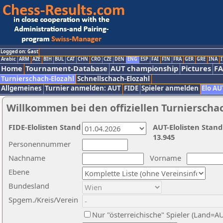
Logged on: Gast
Arabic
ARM
AZE
BIH
BUL
CAT
CHN
CRO
CZE
DEN
ENG
ESP
FAI
FIN
FRA
GER
GRE
INA
I
Home
Tournament-Database
AUT championship
Pictures
F
Turnierschach-Elozahl
Schnellschach-Elozahl
Allgemeines
Turnier anmelden: AUT
FIDE
Spieler anmelden
Elo AU
Willkommen bei den offiziellen Turnierscha
FIDE-Elolisten Stand
AUT-Elolisten Stand
13.945
Personennummer
Nachname
Vorname
Ebene
Bundesland
Spgem./Kreis/Verein
Nur "österreichische" Spieler (Land=A