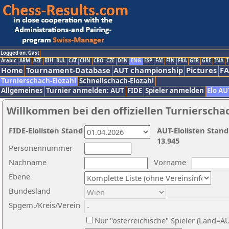
Logged on: Gast
Arabic
ARM
AZE
BIH
BUL
CAT
CHN
CRO
CZE
DEN
ENG
ESP
FAI
FIN
FRA
GER
GRE
INA
I
Home
Tournament-Database
AUT championship
Pictures
F
Turnierschach-Elozahl
Schnellschach-Elozahl
Allgemeines
Turnier anmelden: AUT
FIDE
Spieler anmelden
Elo AU
Willkommen bei den offiziellen Turnierscha
FIDE-Elolisten Stand
AUT-Elolisten Stand
13.945
Personennummer
Nachname
Vorname
Ebene
Bundesland
Spgem./Kreis/Verein
Nur "österreichische" Spieler (Land=A