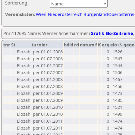
Sortierung
Vereinslisten:
Wien
Niederösterreich
Burgenland
Oberösterrei
Pnr:112695 Name: Werner Scherhammer (
Grafik Elo-Zeitreihe
tnr
St
turnier
bdld
rd
datum
f
K
erg
elo+/-
gegn
Elozahl per 01.01.2006
0
1526
Elozahl per 01.07.2006
0
1547
Elozahl per 01.01.2007
0
1544
Elozahl per 01.07.2007
0
1506
Elozahl per 01.01.2008
0
1467
Elozahl per 01.07.2008
0
1456
Elozahl per 01.01.2009
0
1473
Elozahl per 01.07.2009
0
1485
Elozahl per 01.01.2010
0
1521
Elozahl per 01.07.2010
0
1499
Elozahl per 01.01.2011
0
1474
Elozahl per 01.07.2011
0
1474
Elozahl per 01.01.2012
0
1475