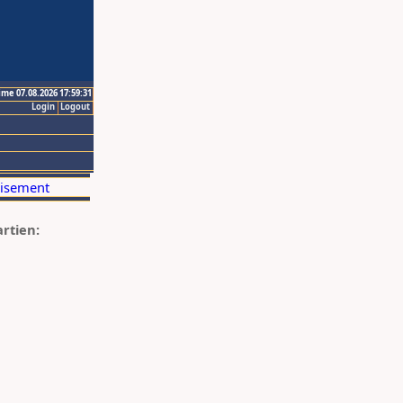
ime 07.08.2026 17:59:31
Login
Logout
artien: