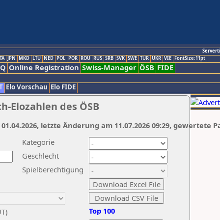
Servert
TA
JPN
MKD
LTU
NED
POL
POR
ROU
RUS
SRB
SVK
SWE
TUR
UKR
VIE
FontSize:11pt
AQ
Online Registration
Swiss-Manager
ÖSB
FIDE
T
Elo Vorschau
Elo FIDE
ch-Elozahlen des ÖSB
 01.04.2026, letzte Änderung am 11.07.2026 09:29, gewertete P
Kategorie
Geschlecht
Spielberechtigung
Top 100
UT)