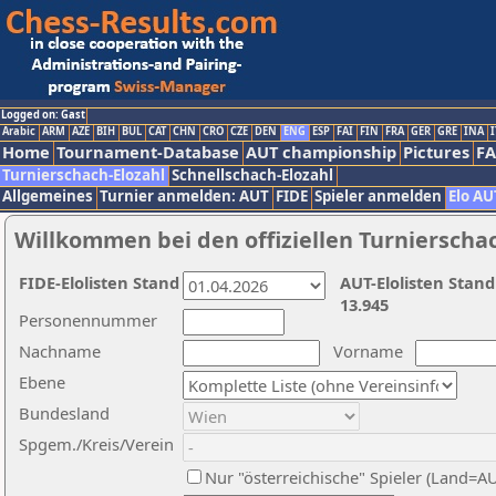
Logged on: Gast
Arabic
ARM
AZE
BIH
BUL
CAT
CHN
CRO
CZE
DEN
ENG
ESP
FAI
FIN
FRA
GER
GRE
INA
I
Home
Tournament-Database
AUT championship
Pictures
F
Turnierschach-Elozahl
Schnellschach-Elozahl
Allgemeines
Turnier anmelden: AUT
FIDE
Spieler anmelden
Elo AU
Willkommen bei den offiziellen Turnierscha
FIDE-Elolisten Stand
AUT-Elolisten Stand
13.945
Personennummer
Nachname
Vorname
Ebene
Bundesland
Spgem./Kreis/Verein
Nur "österreichische" Spieler (Land=A