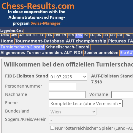
Logged on: Gast
Arabic
ARM
AZE
BIH
BUL
CAT
CHN
CRO
CZE
DEN
ENG
ESP
FAI
FIN
FRA
GER
GRE
INA
I
Home
Tournament-Database
AUT championship
Pictures
F
Turnierschach-Elozahl
Schnellschach-Elozahl
Allgemeines
Turnier anmelden: AUT
FIDE
Spieler anmelden
Elo AU
Willkommen bei den offiziellen Turnierscha
FIDE-Elolisten Stand
AUT-Elolisten Stand
7.518
Personennummer
Nachname
Vorname
Ebene
Bundesland
Spgem./Kreis/Verein
Nur "österreichische" Spieler (Land=A