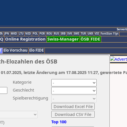
Servert
TA
JPN
MKD
LTU
NED
POL
POR
ROU
RUS
SRB
SVK
SWE
TUR
UKR
VIE
FontSize:11pt
AQ
Online Registration
Swiss-Manager
ÖSB
FIDE
T
Elo Vorschau
Elo FIDE
ch-Elozahlen des ÖSB
 01.07.2025, letzte Änderung am 17.08.2025 11:27, gewertete P
Kategorie
Geschlecht
Spielberechtigung
Top 100
UT)