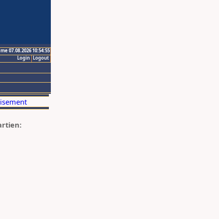
ime 07.08.2026 10:54:55
Login
Logout
artien: