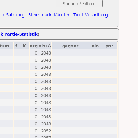
ch
Salzburg
Steiermark
Kärnten
Tirol
Vorarlberg
k Partie-Statistik
)
tum
f
K
erg
elo+/-
gegner
elo
pnr
0
2048
0
2048
0
2048
0
2048
0
2048
0
2048
0
2048
0
2048
0
2048
0
2048
0
2048
0
2052
0
2057