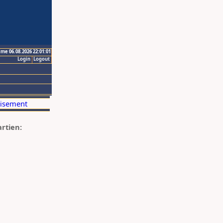
ime 06.08.2026 22:01:01
Login
Logout
artien: