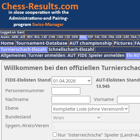
Logged on: Gast
Arabic
ARM
AZE
BIH
BUL
CAT
CHN
CRO
CZE
DEN
ENG
ESP
FAI
FIN
FRA
GER
GRE
INA
I
Home
Tournament-Database
AUT championship
Pictures
F
Turnierschach-Elozahl
Schnellschach-Elozahl
Allgemeines
Turnier anmelden: AUT
FIDE
Spieler anmelden
Elo AU
Willkommen bei den offiziellen Turnierscha
FIDE-Elolisten Stand
AUT-Elolisten Stand
13.945
Personennummer
Nachname
Vorname
Ebene
Bundesland
Spgem./Kreis/Verein
Nur "österreichische" Spieler (Land=A