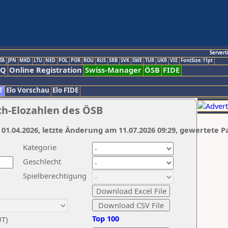
Servert
TA
JPN
MKD
LTU
NED
POL
POR
ROU
RUS
SRB
SVK
SWE
TUR
UKR
VIE
FontSize:11pt
AQ
Online Registration
Swiss-Manager
ÖSB
FIDE
T
Elo Vorschau
Elo FIDE
ch-Elozahlen des ÖSB
 01.04.2026, letzte Änderung am 11.07.2026 09:29, gewertete P
Kategorie
Geschlecht
Spielberechtigung
Top 100
UT)