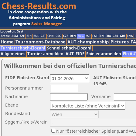
Logged on: Gast
Arabic
ARM
AZE
BIH
BUL
CAT
CHN
CRO
CZE
DEN
ENG
ESP
FAI
FIN
FRA
GER
GRE
INA
I
Home
Tournament-Database
AUT championship
Pictures
F
Turnierschach-Elozahl
Schnellschach-Elozahl
Allgemeines
Turnier anmelden: AUT
FIDE
Spieler anmelden
Elo AU
Willkommen bei den offiziellen Turnierscha
FIDE-Elolisten Stand
AUT-Elolisten Stand
13.945
Personennummer
Nachname
Vorname
Ebene
Bundesland
Spgem./Kreis/Verein
Nur "österreichische" Spieler (Land=A