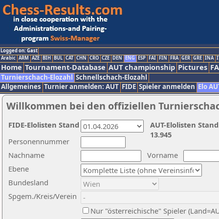
Logged on: Gast
Arabic
ARM
AZE
BIH
BUL
CAT
CHN
CRO
CZE
DEN
ENG
ESP
FAI
FIN
FRA
GER
GRE
INA
I
Home
Tournament-Database
AUT championship
Pictures
F
Turnierschach-Elozahl
Schnellschach-Elozahl
Allgemeines
Turnier anmelden: AUT
FIDE
Spieler anmelden
Elo AU
Willkommen bei den offiziellen Turnierscha
FIDE-Elolisten Stand
AUT-Elolisten Stand
13.945
Personennummer
Nachname
Vorname
Ebene
Bundesland
Spgem./Kreis/Verein
Nur "österreichische" Spieler (Land=A