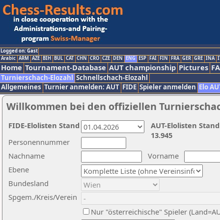
Logged on: Gast
Arabic
ARM
AZE
BIH
BUL
CAT
CHN
CRO
CZE
DEN
ENG
ESP
FAI
FIN
FRA
GER
GRE
INA
I
Home
Tournament-Database
AUT championship
Pictures
F
Turnierschach-Elozahl
Schnellschach-Elozahl
Allgemeines
Turnier anmelden: AUT
FIDE
Spieler anmelden
Elo AU
Willkommen bei den offiziellen Turnierscha
FIDE-Elolisten Stand
AUT-Elolisten Stand
13.945
Personennummer
Nachname
Vorname
Ebene
Bundesland
Spgem./Kreis/Verein
Nur "österreichische" Spieler (Land=A