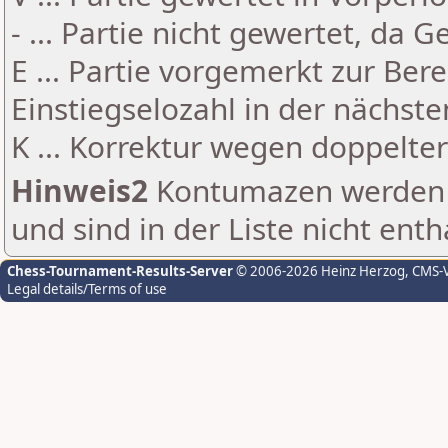
- ... Partie nicht gewertet, da 
E ... Partie vorgemerkt zur Be
Einstiegselozahl in der nächst
K ... Korrektur wegen doppelt
Hinweis2
Kontumazen werden g
und sind in der Liste nicht enth
Chess-Tournament-Results-Server
© 2006-2026 Heinz Herzog
, CMS-
Legal details/Terms of use