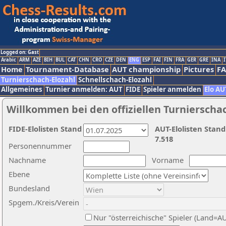
Logged on: Gast
Arabic
ARM
AZE
BIH
BUL
CAT
CHN
CRO
CZE
DEN
ENG
ESP
FAI
FIN
FRA
GER
GRE
INA
I
Home
Tournament-Database
AUT championship
Pictures
F
Turnierschach-Elozahl
Schnellschach-Elozahl
Allgemeines
Turnier anmelden: AUT
FIDE
Spieler anmelden
Elo AU
Willkommen bei den offiziellen Turnierscha
FIDE-Elolisten Stand
AUT-Elolisten Stand
7.518
Personennummer
Nachname
Vorname
Ebene
Bundesland
Spgem./Kreis/Verein
Nur "österreichische" Spieler (Land=A