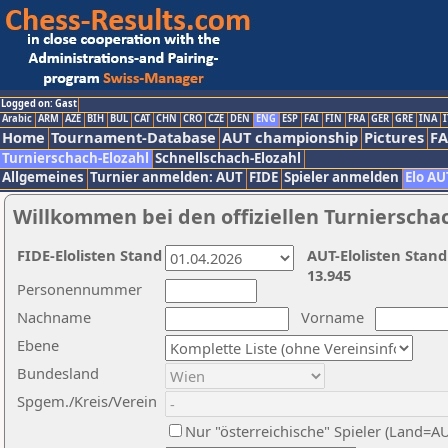
Logged on: Gast
Arabic
ARM
AZE
BIH
BUL
CAT
CHN
CRO
CZE
DEN
ENG
ESP
FAI
FIN
FRA
GER
GRE
INA
I
Home
Tournament-Database
AUT championship
Pictures
F
Turnierschach-Elozahl
Schnellschach-Elozahl
Allgemeines
Turnier anmelden: AUT
FIDE
Spieler anmelden
Elo AU
Willkommen bei den offiziellen Turnierscha
FIDE-Elolisten Stand
AUT-Elolisten Stand
13.945
Personennummer
Nachname
Vorname
Ebene
Bundesland
Spgem./Kreis/Verein
Nur "österreichische" Spieler (Land=A