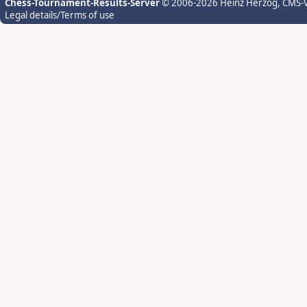
Chess-Tournament-Results-Server
© 2006-2026 Heinz Herzog
, CMS-
Legal details/Terms of use