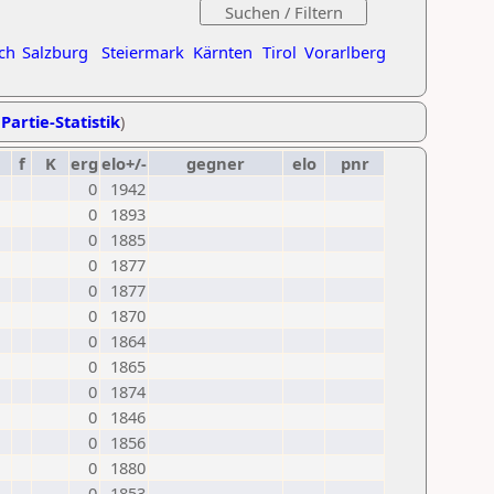
ch
Salzburg
Steiermark
Kärnten
Tirol
Vorarlberg
Partie-Statistik
)
f
K
erg
elo+/-
gegner
elo
pnr
0
1942
0
1893
0
1885
0
1877
0
1877
0
1870
0
1864
0
1865
0
1874
0
1846
0
1856
0
1880
0
1853