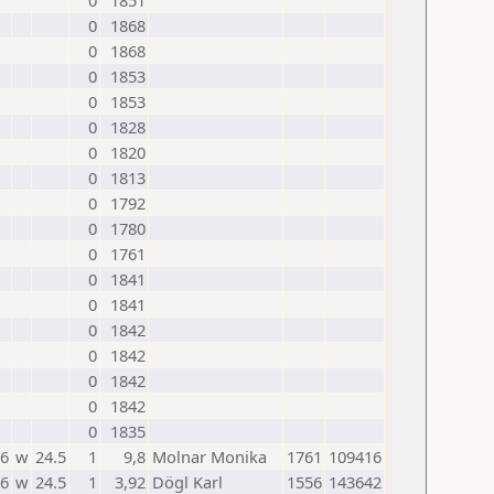
0
1851
0
1868
0
1868
0
1853
0
1853
0
1828
0
1820
0
1813
0
1792
0
1780
0
1761
0
1841
0
1841
0
1842
0
1842
0
1842
0
1842
0
1835
26
w
24.5
1
9,8
Molnar Monika
1761
109416
26
w
24.5
1
3,92
Dögl Karl
1556
143642