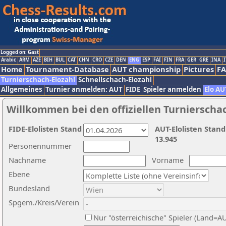
Logged on: Gast
Arabic
ARM
AZE
BIH
BUL
CAT
CHN
CRO
CZE
DEN
ENG
ESP
FAI
FIN
FRA
GER
GRE
INA
I
Home
Tournament-Database
AUT championship
Pictures
F
Turnierschach-Elozahl
Schnellschach-Elozahl
Allgemeines
Turnier anmelden: AUT
FIDE
Spieler anmelden
Elo AU
Willkommen bei den offiziellen Turnierscha
FIDE-Elolisten Stand
AUT-Elolisten Stand
13.945
Personennummer
Nachname
Vorname
Ebene
Bundesland
Spgem./Kreis/Verein
Nur "österreichische" Spieler (Land=A