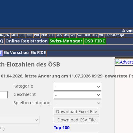
Servert
TA
JPN
MKD
LTU
NED
POL
POR
ROU
RUS
SRB
SVK
SWE
TUR
UKR
VIE
FontSize:11pt
AQ
Online Registration
Swiss-Manager
ÖSB
FIDE
T
Elo Vorschau
Elo FIDE
ch-Elozahlen des ÖSB
 01.04.2026, letzte Änderung am 11.07.2026 09:29, gewertete P
Kategorie
Geschlecht
Spielberechtigung
Top 100
UT)