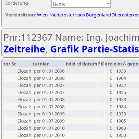
Sortierung
Vereinslisten:
Wien
Niederösterreich
Burgenland
Oberösterrei
Pnr:112367 Name: Ing. Joachim
Zeitreihe
,
Grafik Partie-Statis
tnr
St
turnier
bdld
rd
datum
f
K
erg
elo+/-
gegn
Elozahl per 01.01.2006
0
1930
Elozahl per 01.07.2006
0
1904
Elozahl per 01.01.2007
0
1932
Elozahl per 01.07.2007
0
1955
Elozahl per 01.01.2008
0
1953
Elozahl per 01.07.2008
0
1984
Elozahl per 01.01.2009
0
1933
Elozahl per 01.07.2009
0
1905
Elozahl per 01.01.2010
0
1963
Elozahl per 01.07.2010
0
1950