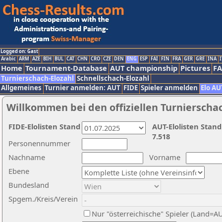
Logged on: Gast
Arabic
ARM
AZE
BIH
BUL
CAT
CHN
CRO
CZE
DEN
ENG
ESP
FAI
FIN
FRA
GER
GRE
INA
I
Home
Tournament-Database
AUT championship
Pictures
F
Turnierschach-Elozahl
Schnellschach-Elozahl
Allgemeines
Turnier anmelden: AUT
FIDE
Spieler anmelden
Elo AU
Willkommen bei den offiziellen Turnierscha
FIDE-Elolisten Stand
AUT-Elolisten Stand
7.518
Personennummer
Nachname
Vorname
Ebene
Bundesland
Spgem./Kreis/Verein
Nur "österreichische" Spieler (Land=A