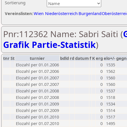
Sortierung
Vereinslisten:
Wien
Niederösterreich
Burgenland
Oberösterrei
Pnr:112362 Name: Sabri Saiti (
Grafik Partie-Statistik
)
tnr
St
turnier
bdld
rd
datum
f
K
erg
elo+/-
gegn
Elozahl per 01.01.2006
0
1535
Elozahl per 01.07.2006
0
1562
Elozahl per 01.01.2007
0
1560
Elozahl per 01.07.2007
0
1560
Elozahl per 01.01.2008
0
1537
Elozahl per 01.07.2008
0
1518
Elozahl per 01.01.2009
0
1534
Elozahl per 01.07.2009
0
1514
Elozahl per 01.01.2010
0
1517
Elozahl per 01.07.2010
0
1495