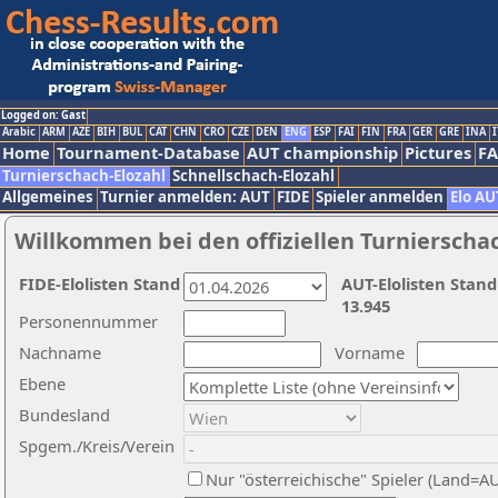
Logged on: Gast
Arabic
ARM
AZE
BIH
BUL
CAT
CHN
CRO
CZE
DEN
ENG
ESP
FAI
FIN
FRA
GER
GRE
INA
I
Home
Tournament-Database
AUT championship
Pictures
F
Turnierschach-Elozahl
Schnellschach-Elozahl
Allgemeines
Turnier anmelden: AUT
FIDE
Spieler anmelden
Elo AU
Willkommen bei den offiziellen Turnierscha
FIDE-Elolisten Stand
AUT-Elolisten Stand
13.945
Personennummer
Nachname
Vorname
Ebene
Bundesland
Spgem./Kreis/Verein
Nur "österreichische" Spieler (Land=A