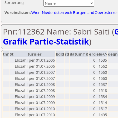
Sortierung
Vereinslisten:
Wien
Niederösterreich
Burgenland
Oberösterrei
Pnr:112362 Name: Sabri Saiti (
Grafik Partie-Statistik
)
tnr
St
turnier
bdld
rd
datum
f
K
erg
elo+/-
gegn
Elozahl per 01.01.2006
0
1535
Elozahl per 01.07.2006
0
1562
Elozahl per 01.01.2007
0
1560
Elozahl per 01.07.2007
0
1560
Elozahl per 01.01.2008
0
1537
Elozahl per 01.07.2008
0
1518
Elozahl per 01.01.2009
0
1534
Elozahl per 01.07.2009
0
1514
Elozahl per 01.01.2010
0
1517
Elozahl per 01.07.2010
0
1495