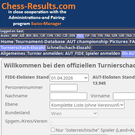
Logged on: Gast
Arabic
ARM
AZE
BIH
BUL
CAT
CHN
CRO
CZE
DEN
ENG
ESP
FAI
FIN
FRA
GER
GRE
INA
I
Home
Tournament-Database
AUT championship
Pictures
F
Turnierschach-Elozahl
Schnellschach-Elozahl
Allgemeines
Turnier anmelden: AUT
FIDE
Spieler anmelden
Elo AU
Willkommen bei den offiziellen Turnierscha
FIDE-Elolisten Stand
AUT-Elolisten Stand
13.945
Personennummer
Nachname
Vorname
Ebene
Bundesland
Spgem./Kreis/Verein
Nur "österreichische" Spieler (Land=A