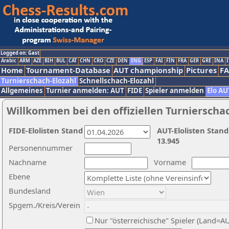
Logged on: Gast
Arabic
ARM
AZE
BIH
BUL
CAT
CHN
CRO
CZE
DEN
ENG
ESP
FAI
FIN
FRA
GER
GRE
INA
I
Home
Tournament-Database
AUT championship
Pictures
F
Turnierschach-Elozahl
Schnellschach-Elozahl
Allgemeines
Turnier anmelden: AUT
FIDE
Spieler anmelden
Elo AU
Willkommen bei den offiziellen Turnierscha
FIDE-Elolisten Stand
AUT-Elolisten Stand
13.945
Personennummer
Nachname
Vorname
Ebene
Bundesland
Spgem./Kreis/Verein
Nur "österreichische" Spieler (Land=A