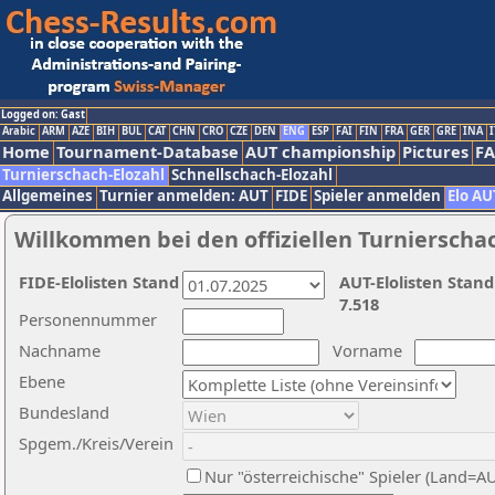
Logged on: Gast
Arabic
ARM
AZE
BIH
BUL
CAT
CHN
CRO
CZE
DEN
ENG
ESP
FAI
FIN
FRA
GER
GRE
INA
I
Home
Tournament-Database
AUT championship
Pictures
F
Turnierschach-Elozahl
Schnellschach-Elozahl
Allgemeines
Turnier anmelden: AUT
FIDE
Spieler anmelden
Elo AU
Willkommen bei den offiziellen Turnierscha
FIDE-Elolisten Stand
AUT-Elolisten Stand
7.518
Personennummer
Nachname
Vorname
Ebene
Bundesland
Spgem./Kreis/Verein
Nur "österreichische" Spieler (Land=A